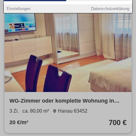
Einstellungen
Datenschutzerklärung
WG-Zimmer oder komplette Wohnung in
Hanau– möbliert –Sofort frei
3 Zi.
ca. 80,00 m²
Hanau 63452
700 €
20 €/m²