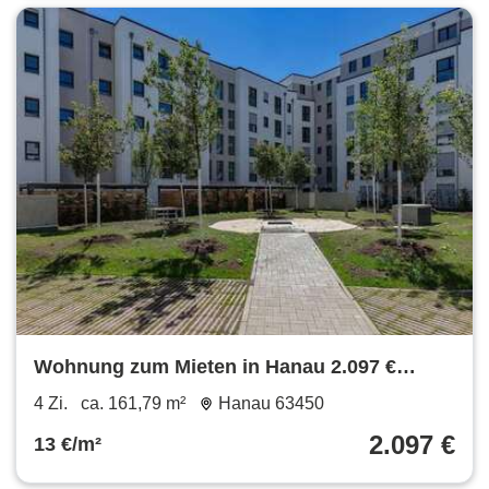
Wohnung zum Mieten in Hanau 2.097 €
161.79 m²
4 Zi.
ca. 161,79 m²
Hanau 63450
2.097 €
13 €/m²