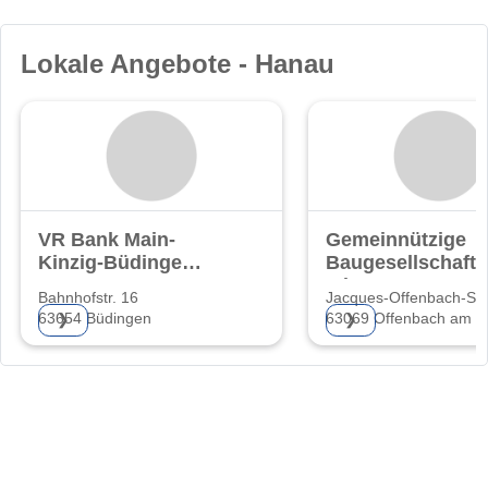
Lokale Angebote - Hanau
VR Bank Main-
Gemeinnützige
Kinzig-Büdingen
Baugesellschaft
eG
mbH
Bahnhofstr. 16
Jacques-Offenbach-St
63654 Büdingen
63069 Offenbach am M
❯
❯