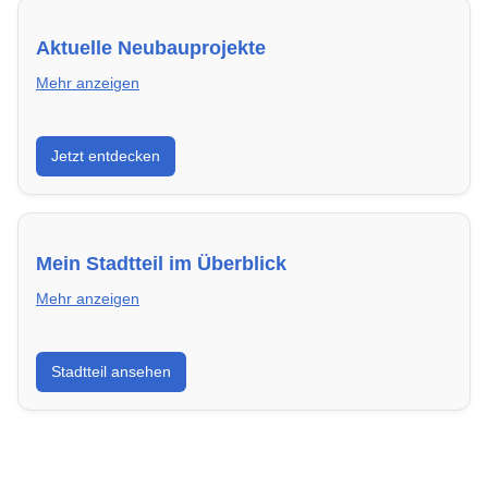
Aktuelle Neubauprojekte
Mehr anzeigen
Entdecke Neubauprojekte in Hanau – modern,
Jetzt entdecken
energieeffizient und sofort bezugsfertig.
Mein Stadtteil im Überblick
Mehr anzeigen
Erfahre mehr über deinen Stadtteil in Hanau:
Stadtteil ansehen
Lebensqualität, Verkehrsanbindung, Schulen,
Freizeitmöglichkeiten und Mietpreise.