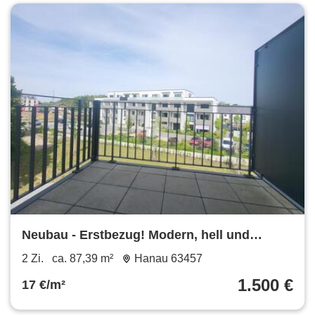
Neubau - Erstbezug! Modern, hell und
einladend!
2 Zi.
ca. 87,39 m²
Hanau 63457
1.500 €
17 €/m²