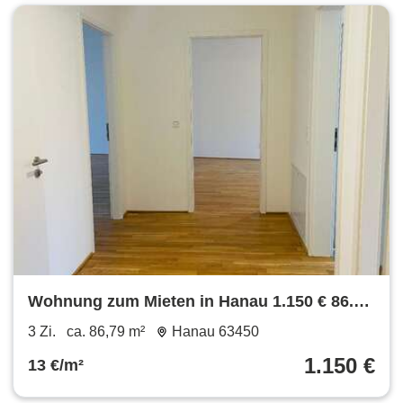
Wohnung zum Mieten in Hanau 1.150 € 86.79
m²
3 Zi.
ca. 86,79 m²
Hanau 63450
1.150 €
13 €/m²