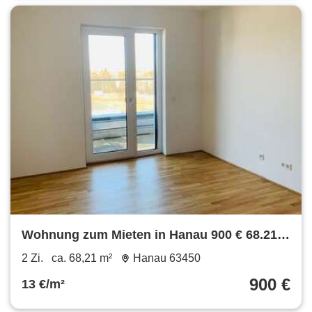
Wohnung zum Mieten in Hanau 900 € 68.21
m²
2 Zi.
ca. 68,21 m²
Hanau 63450
900 €
13 €/m²