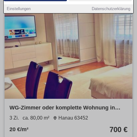
Einstellungen
Datenschutzerklärung
WG-Zimmer oder komplette Wohnung in
Hanau– möbliert –Sofort frei
3 Zi.
ca. 80,00 m²
Hanau 63452
700 €
20 €/m²