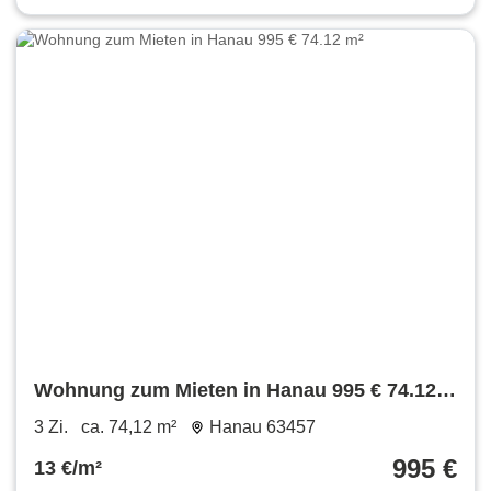
Wohnung zum Mieten in Hanau 995 € 74.12
m²
3 Zi.
ca. 74,12 m²
Hanau 63457
995 €
13 €/m²