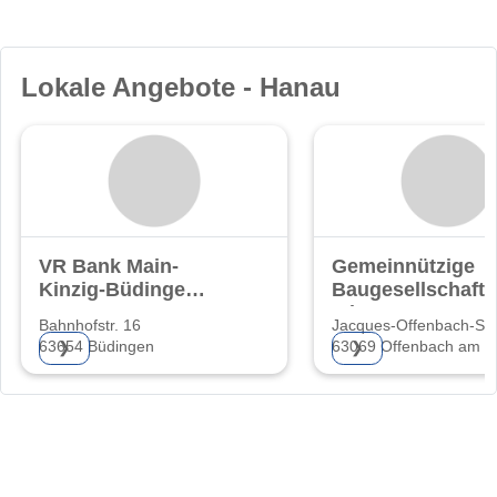
Lokale Angebote - Hanau
VR Bank Main-
Gemeinnützige
Kinzig-Büdingen
Baugesellschaft
eG
mbH
Bahnhofstr. 16
Jacques-Offenbach-St
63654 Büdingen
63069 Offenbach am M
❯
❯