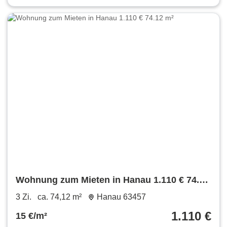
Wohnung zum Mieten in Hanau 1.110 € 74.12
m²
3 Zi.
ca. 74,12 m²
Hanau 63457
1.110 €
15 €/m²