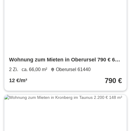
Wohnung zum Mieten in Oberursel 790 € 66
m²
2 Zi.
ca. 66,00 m²
Oberursel 61440
790 €
12 €/m²