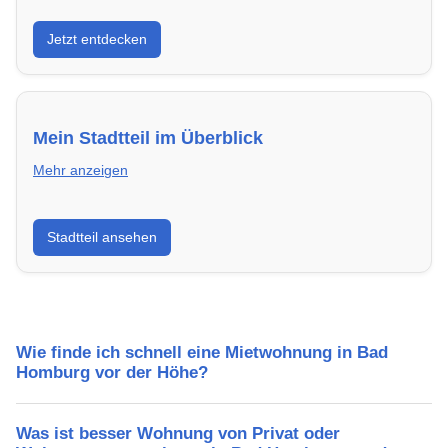
Entdecke Neubauprojekte in Bad Homburg vor der
Jetzt entdecken
Höhe – modern, energieeffizient und sofort
bezugsfertig.
Mein Stadtteil im Überblick
Mehr anzeigen
Erfahre mehr über deinen Stadtteil in Bad Homburg
Stadtteil ansehen
vor der Höhe: Lebensqualität, Verkehrsanbindung,
Schulen, Freizeitmöglichkeiten und Mietpreise.
Wie finde ich schnell eine Mietwohnung in Bad
Homburg vor der Höhe?
Was ist besser Wohnung von Privat oder