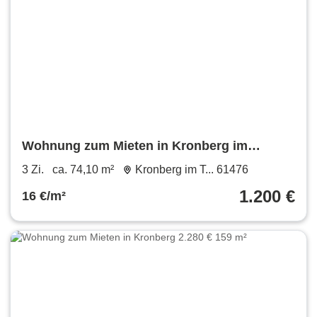
Wohnung zum Mieten in Kronberg im
Taunus 1.200 € 74.1 m²
3 Zi.
ca. 74,10 m²
Kronberg im T... 61476
1.200 €
16 €/m²