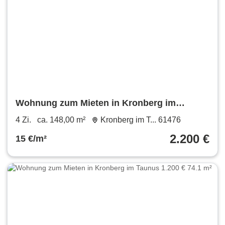
Wohnung zum Mieten in Kronberg im
Taunus 2.200 € 148 m²
4 Zi.
ca. 148,00 m²
Kronberg im T... 61476
2.200 €
15 €/m²