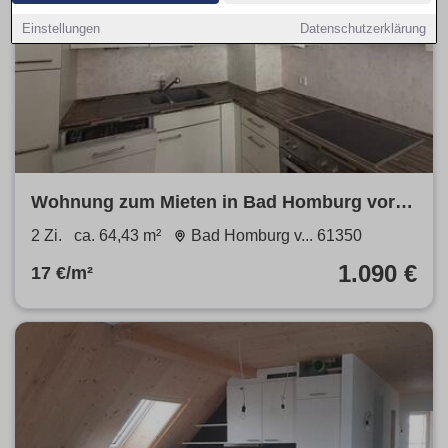
Einstellungen
Datenschutzerklärung
Wohnung zum Mieten in Bad Homburg vor
der Höhe 1.090 € 64.43 m²
2 Zi.
ca. 64,43 m²
Bad Homburg v... 61350
1.090 €
17 €/m²