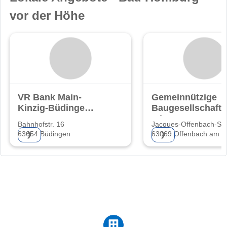
vor der Höhe
VR Bank Main-
Gemeinnützige
Kinzig-Büdingen
Baugesellschaft
eG
mbH
Bahnhofstr. 16
Jacques-Offenbach-St
63654 Büdingen
63069 Offenbach am M
❯
❯