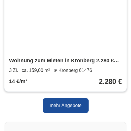
Wohnung zum Mieten in Kronberg 2.280 €
159 m²
3 Zi.
ca. 159,00 m²
Kronberg 61476
2.280 €
14 €/m²
mehr Angebote