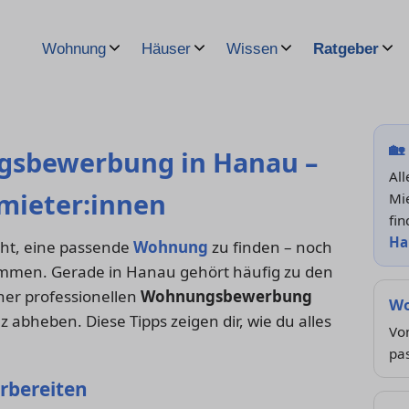
Wohnung
Häuser
Wissen
Ratgeber
🏡
gsbewerbung in Hanau –
Al
mieter:innen
Mi
fin
Ha
eicht, eine passende
Wohnung
zu finden – noch
ommen. Gerade in Hanau gehört häufig zu den
ner professionellen
Wohnungsbewerbung
Wo
 abheben. Diese Tipps zeigen dir, wie du alles
Von
pa
orbereiten