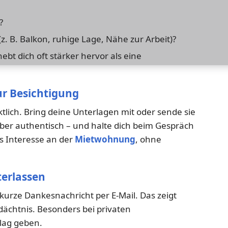
?
z. B. Balkon, ruhige Lage, Nähe zur Arbeit)?
ebt dich oft stärker hervor als eine
zur Besichtigung
tlich. Bring deine Unterlagen mit oder sende sie
, aber authentisch – und halte dich beim Gespräch
es Interesse an der
Mietwohnung
, ohne
terlassen
 kurze Dankesnachricht per E-Mail. Das zeigt
edächtnis. Besonders bei privaten
lag geben.