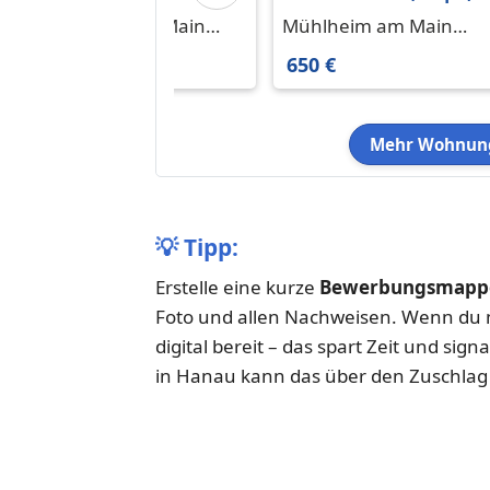
kinderfreundliches
mit Balkon - Blick ins
Mühlheim am Main
Mühlheim am Main
Familiendomizil!
Grüne!
63165
63165
1.750 €
650 €
Mehr Wohnung
💡
Tipp:
Erstelle eine kurze
Bewerbungsmappe
Foto und allen Nachweisen. Wenn du m
digital bereit – das spart Zeit und sign
in Hanau kann das über den Zuschlag