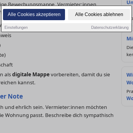
Un
tändige Bewerbungsmappe. Vermieter:innen
So 
ffbereit haben:
Alle Cookies akzeptieren
Alle Cookies ablehnen
Wo
 Angaben, Einkommen, Arbeitgeber)
Einstellungen
Datenschutzerklärung
hweis
Mi
)
Die
te)
ke
schaft
n als
digitale Mappe
vorbereiten, damit du sie
Wi
reichen kannst.
Wo
Pra
her Note
Wo
ich und ehrlich sein. Vermieter:innen möchten
die Wohnung passt. Beschreibe dich sympathisch