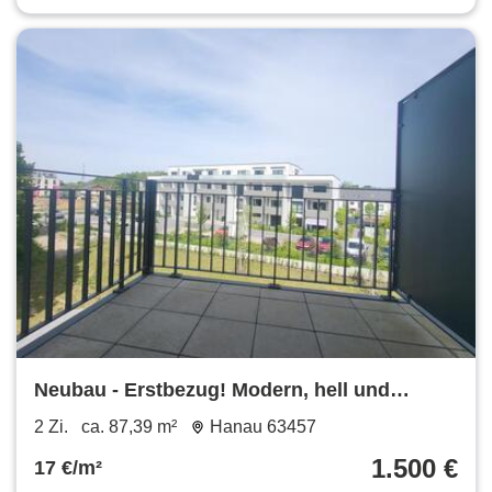
Neubau - Erstbezug! Modern, hell und
einladend!
2 Zi.
ca. 87,39 m²
Hanau 63457
1.500 €
17 €/m²