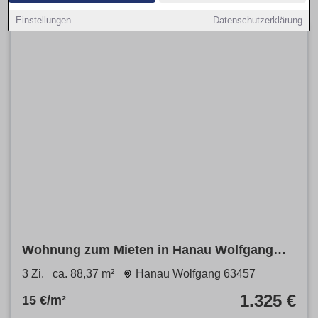
Einstellungen
Datenschutzerklärung
Wohnung zum Mieten in Hanau Wolfgang
1.325 € 88.37 m²
3 Zi.
ca. 88,37 m²
Hanau Wolfgang 63457
1.325 €
15 €/m²