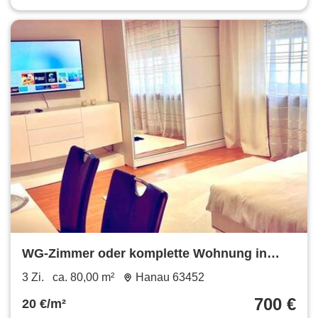
WG-Zimmer oder komplette Wohnung in
Hanau– möbliert –Sofort frei
3 Zi.
ca. 80,00 m²
Hanau 63452
700 €
20 €/m²