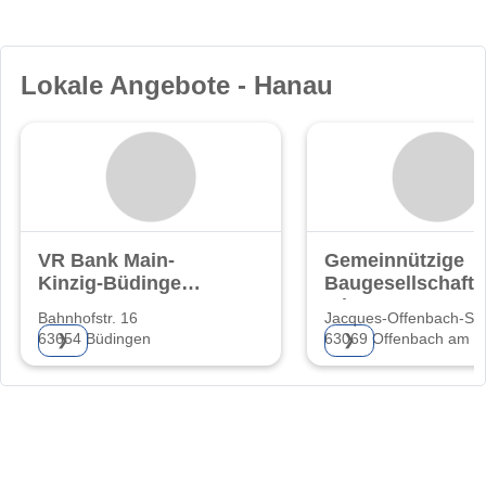
Lokale Angebote - Hanau
VR Bank Main-
Gemeinnützige
Kinzig-Büdingen
Baugesellschaft
eG
mbH
Bahnhofstr. 16
Jacques-Offenbach-St
63654 Büdingen
63069 Offenbach am M
❯
❯