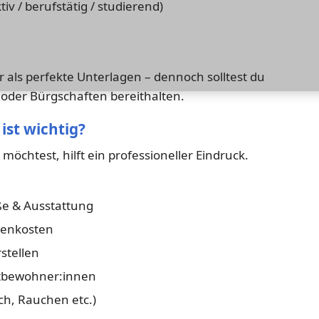
tiv / berufstätig / studierend)
r als perfekte Unterlagen – dennoch solltest du
der Bürgschaften bereithalten.
ist wichtig?
öchtest, hilft ein professioneller Eindruck.
e & Ausstattung
benkosten
rstellen
tbewohner:innen
ch, Rauchen etc.)