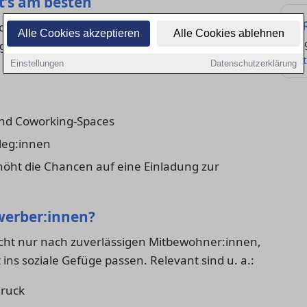
t’s am besten
Ti
oft eine Mischung aus guter Vorbereitung und
Alle Cookies akzeptieren
Alle Cookies ablehnen
Re
ge:
Art
Einstellungen
Datenschutzerklärung
und Coworking-Spaces
leg:innen
rhöht die Chancen auf eine Einladung zur
werber:innen?
ht nur nach zuverlässigen Mitbewohner:innen,
ns soziale Gefüge passen. Relevant sind u. a.:
druck