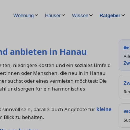
Wohnung
Häuser
Wissen
Ratgeber
🏡
d anbieten in Hanau
All
Zw
iten, niedrigere Kosten und ein soziales Umfeld
iger:innen oder Menschen, die neu in in Hanau
r suchst oder eines vermieten möchtest: Die
Zw
swahl und sorgen für ein harmonisches
Reg
sinnvoll sein, parallel auch Angebote für
kleine
WG
m Blick zu behalten.
Su