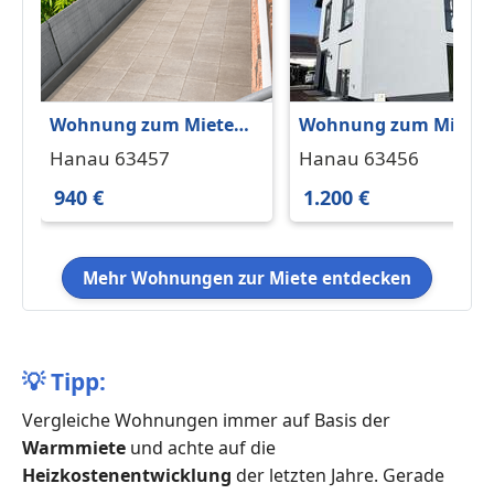
Wohnung zum Mieten
Wohnung zum Miete
in Hanau 940 € 86 m²
in Hanau 1.200 € 52 m
Hanau 63457
Hanau 63456
940 €
1.200 €
Mehr Wohnungen zur Miete entdecken
💡
Tipp:
Vergleiche Wohnungen immer auf Basis der
Warmmiete
und achte auf die
Heizkostenentwicklung
der letzten Jahre. Gerade