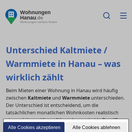
Wohnungen
Hanau
.de
Wohnungen einfach finden
Unterschied Kaltmiete /
Warmmiete in Hanau – was
wirklich zählt
Beim Mieten einer Wohnung in Hanau wird häufig
zwischen
Kaltmiete
und
Warmmiete
unterschieden.
Der Unterschied ist entscheidend, um die
tatsächlichen monatlichen Wohnkosten realistisch
einzuschätzen. Hier erfährst du, was beide Begriffe
genau bedeuten, welche Nebenkosten dazugehören
Alle Cookies akzeptieren
Alle Cookies ablehnen