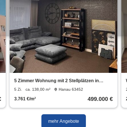
5 Zimmer Wohnung mit 2 Stellplätzen in
Hanau. OHNE MAKLER
5 Zi.
ca. 138,00 m²
Hanau 63452
€
499.000 €
3.761 €/m²
mehr Angebote