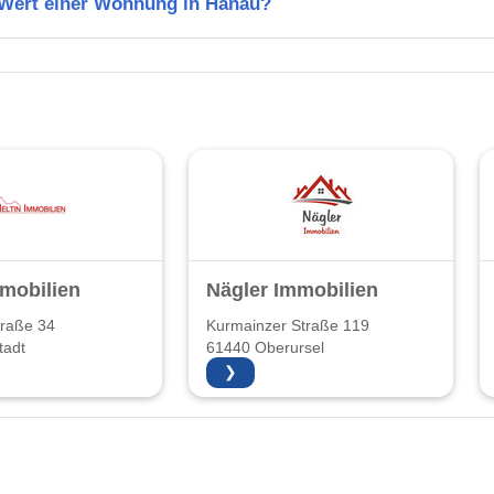
n Wert einer Wohnung in Hanau?
mmobilien
Nägler Immobilien
traße 34
Kurmainzer Straße 119
tadt
61440 Oberursel
❯