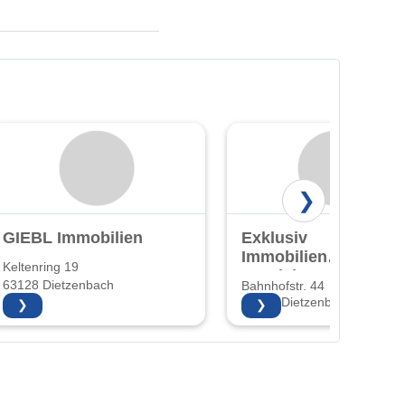
❯
GIEBL Immobilien
Exklusiv
Immobilien
Keltenring 19
Vertriebs GmbH
63128 Dietzenbach
Bahnhofstr. 44
63128 Dietzenbach
❯
❯