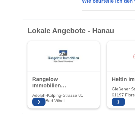
Wie beurteile ich de
Lokale Angebote - Hanau
Rangelow
Heltin I
Immobilien
Gießener S
Inhaberin: Elke
61197 Flors
Adolph-Kolping-Strasse 81
Rangelow
61118 Bad Vilbel
❯
❯