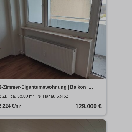
2-Zimmer-Eigentumswohnung | Balkon |
Stellplatz | 58 m² | Hanau
2 Zi.
ca. 58,00 m²
Hanau 63452
129.000 €
2.224 €/m²