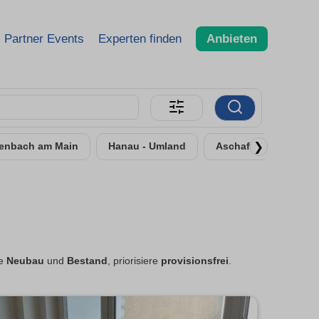
Partner Events
Experten finden
Anbieten
❯
fenbach am Main
Hanau - Umland
Aschaffenburg
he
Neubau
und
Bestand
, priorisiere
provisionsfrei
.