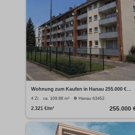
Wohnung zum Kaufen in Hanau 255.000 €
109.88 m²
4 Zi.
ca. 109,88 m²
Hanau 63452
255.000 
2.321 €/m²