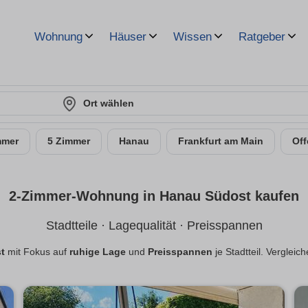
Wohnung
Häuser
Wissen
Ratgeber
Ort wählen
mmer
5 Zimmer
Hanau
Frankfurt am Main
Of
2-Zimmer-Wohnung in Hanau Südost kaufen
Stadtteile · Lagequalität · Preisspannen
t
mit Fokus auf
ruhige Lage
und
Preisspannen
je Stadtteil. Vergleic