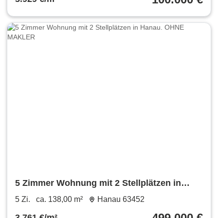
5 Zimmer Wohnung mit 2 Stellplätzen in
Hanau. OHNE MAKLER
5 Zi.
ca. 138,00 m²
Hanau 63452
499.000 €
3.761 €/m²