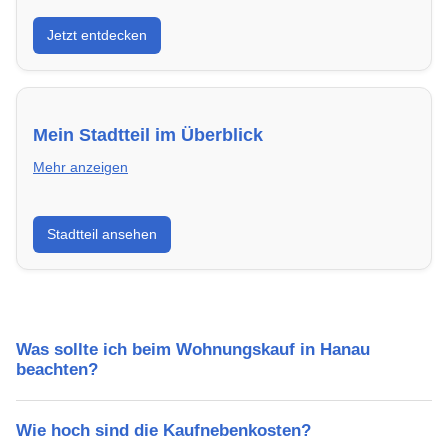
Entdecke Neubauprojekte in Hanau – modern,
Jetzt entdecken
energieeffizient und sofort bezugsfertig.
Mein Stadtteil im Überblick
Mehr anzeigen
Erfahre mehr über deinen Stadtteil in Hanau:
Stadtteil ansehen
Lebensqualität, Verkehrsanbindung, Schulen,
Freizeitmöglichkeiten und Mietpreise.
Was sollte ich beim Wohnungskauf in Hanau
beachten?
Wie hoch sind die Kaufnebenkosten?