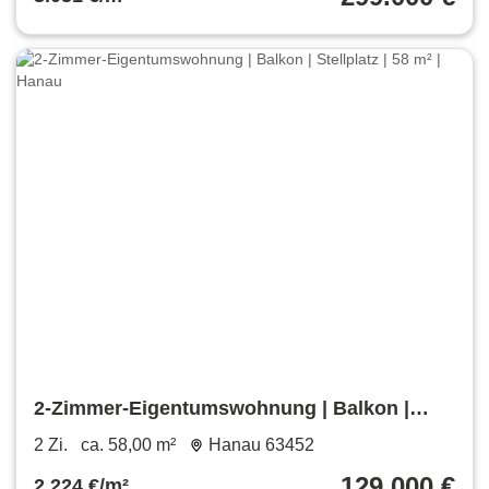
2-Zimmer-Eigentumswohnung | Balkon |
Stellplatz | 58 m² | Hanau
2 Zi.
ca. 58,00 m²
Hanau 63452
129.000 €
2.224 €/m²