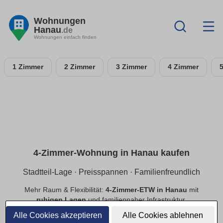
Wohnungen
Hanau
.de
Wohnungen einfach finden
1 Zimmer
2 Zimmer
3 Zimmer
4 Zimmer
4-Zimmer-Wohnung in Hanau kaufen
Stadtteil-Lage · Preisspannen · Familienfreundlich
Mehr Raum & Flexibilität:
4-Zimmer-ETW in Hanau
mit
ruhigen Lagen
und familiennaher Infrastruktur.
Preisspannen
,
provisionsfrei
,
Neubau/Bestand
im
Alle Cookies akzeptieren
Alle Cookies ablehnen
Vergleich.