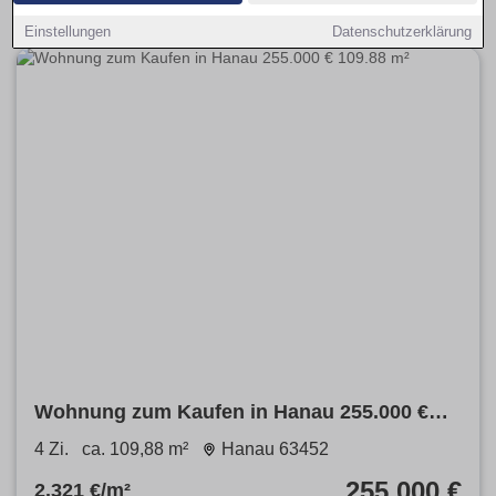
Einstellungen
Datenschutzerklärung
Wohnung zum Kaufen in Hanau 255.000 €
109.88 m²
4 Zi.
ca. 109,88 m²
Hanau 63452
255.000 €
2.321 €/m²