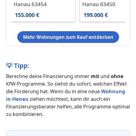
in Hanau 155.000 € 57
in Hanau 199.000 € 70
Hanau 63454
Hanau 63450
m²
m²
155.000 €
199.000 €
Mehr Wohnungen zum Kauf entdecken
💡
Tipp:
Berechne deine Finanzierung immer
mit
und
ohne
KfW-Programme. So siehst du sofort, welchen Effekt
die Förderung hat. Wenn du in eine neue
Wohnung
in Hanau
ziehen möchtest, kann dir auch ein
Finanzierungsberater helfen, alle Programme optimal
zu kombinieren.