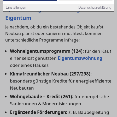
1) Die wichtigsten KfW-Programme für
Einstellungen
Datenschutzerklärung
Eigentum
Je nachdem, ob du ein bestehendes Objekt kaufst,
Neubau planst oder sanieren möchtest, kommen
unterschiedliche Programme infrage:
Wohneigentumsprogramm (124):
für den Kauf
einer selbst genutzten
Eigentumswohnung
oder eines Hauses
Klimafreundlicher Neubau (297/298):
besonders günstige Kredite für energieeffiziente
Neubauten
Wohngebäude – Kredit (261):
für energetische
Sanierungen & Modernisierungen
Ergänzende Förderungen:
z. B. Baubegleitung