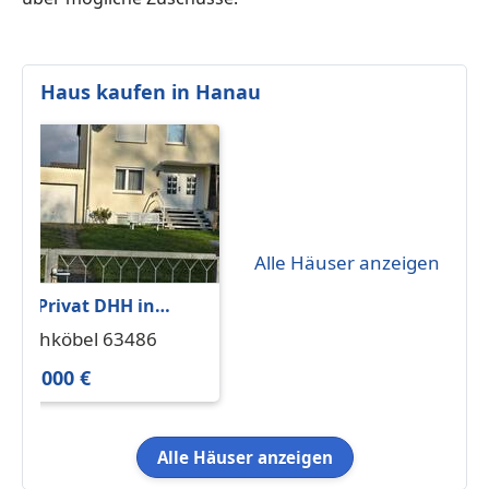
Haus kaufen in Hanau
Alle Häuser anzeigen
Von Privat DHH in
Bruchköbel
Bruchköbel 63486
490.000 €
Alle Häuser anzeigen